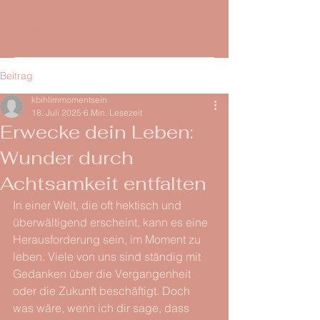
Being in the
Moment
Beitrag
kbihlimmomentsein
18. Juli 2025
6 Min. Lesezeit
Erwecke dein Leben:
Wunder durch
Achtsamkeit entfalten
In einer Welt, die oft hektisch und 
überwältigend erscheint, kann es eine 
Herausforderung sein, im Moment zu 
leben. Viele von uns sind ständig mit 
Gedanken über die Vergangenheit 
oder die Zukunft beschäftigt. Doch 
was wäre, wenn ich dir sage, dass 