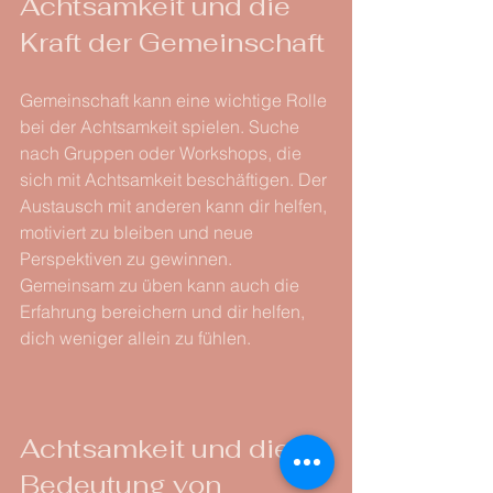
Achtsamkeit und die 
Kraft der Gemeinschaft
Gemeinschaft kann eine wichtige Rolle 
bei der Achtsamkeit spielen. Suche 
nach Gruppen oder Workshops, die 
sich mit Achtsamkeit beschäftigen. Der 
Austausch mit anderen kann dir helfen, 
motiviert zu bleiben und neue 
Perspektiven zu gewinnen. 
Gemeinsam zu üben kann auch die 
Erfahrung bereichern und dir helfen, 
dich weniger allein zu fühlen.
Achtsamkeit und die 
Bedeutung von 