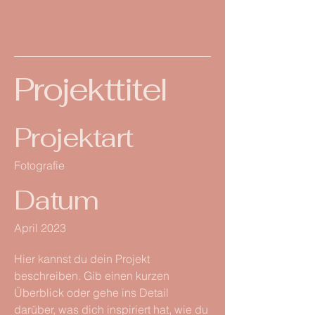
Being in the
Moment
Projekttitel
Projektart
Fotografie
Datum
April 2023
Hier kannst du dein Projekt
beschreiben. Gib einen kurzen
Überblick oder gehe ins Detail
darüber, was dich inspiriert hat, wie du