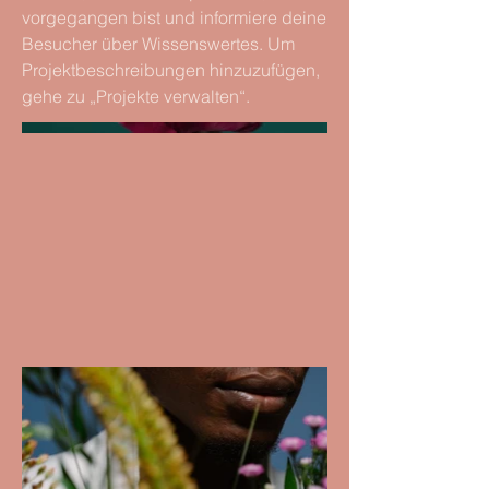
vorgegangen bist und informiere deine
Besucher über Wissenswertes. Um
Projektbeschreibungen hinzuzufügen,
gehe zu „Projekte verwalten“.