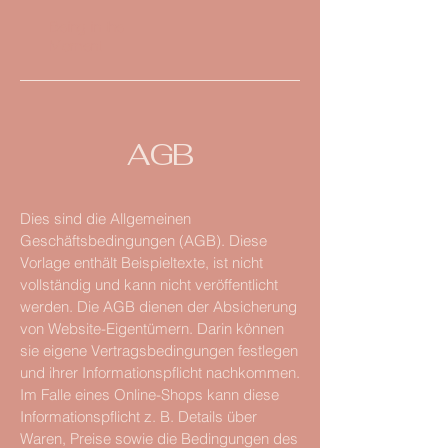
Being in the
Moment
AGB
Dies sind die Allgemeinen
Geschäftsbedingungen (AGB). Diese
Vorlage enthält Beispieltexte, ist nicht
vollständig und kann nicht veröffentlicht
werden. Die AGB dienen der Absicherung
von Website-Eigentümern. Darin können
sie eigene Vertragsbedingungen festlegen
und ihrer Informationspflicht nachkommen.
Im Falle eines Online-Shops kann diese
Informationspflicht z. B. Details über
Waren, Preise sowie die Bedingungen des